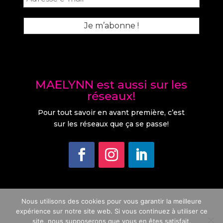
MAELYNN est aussi sur les
réseaux!
Pour tout savoir en avant première, c’est
sur les réseaux que ça se passe!
Nous utilisons des cookies pour vous garantir la meilleure
Copyright MAELYNN / 2026 – Ridet: 1168657.002- Site
expérience sur notre site web. Si vous continuez à utiliser ce
hébergé par
Hostinger.fr
–
Conditions générales de vente
–
site, nous supposerons que vous en êtes satisfait.