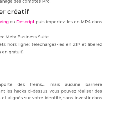
apanage des comptes Pro.
er créatif
wing
ou
Descript
puis importez-les en MP4 dans
vec Meta Business Suite.
ts hors ligne : téléchargez-les en ZIP et libérez
en gratuit).
orte des freins… mais aucune barrière
nt les hacks ci‑dessus, vous pouvez réaliser des
s et alignés sur votre identité, sans investir dans