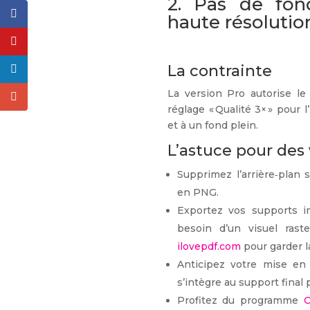
2. Pas de fond
haute résolutio
La contrainte
La version Pro autorise l
réglage « Qualité 3× » pour l
et à un fond plein.
L’astuce pour des 
Supprimez l’arrière‑plan 
en PNG.
Exportez vos supports i
besoin d’un visuel ras
ilovepdf.com
pour garder l
Anticipez votre mise en
s’intègre au support final p
Profitez du programme
C