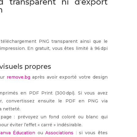
 transparent ni d’export
n
e téléchargement PNG transparent ainsi que le
’impression. En gratuit, vous êtes limité à 96 dpi
visuels propres
sur
remove.bg
après avoir exporté votre design
mprimés en PDF Print (300 dpi). Si vous avez
ter, convertissez ensuite le PDF en PNG via
a netteté.
 page : prévoyez un fond coloré ou blanc qui
our éviter l’effet « carré » indésirable.
anva Éducation
ou
Associations
: si vous êtes