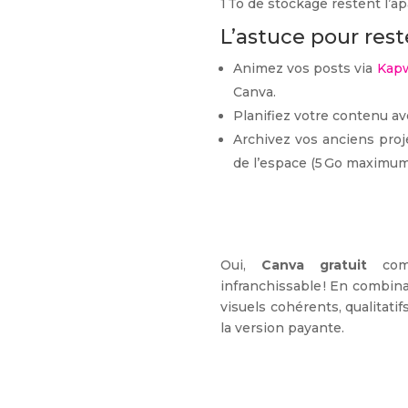
1 To de stockage restent l’
L’astuce pour rest
Animez vos posts via
Kap
Canva.
Planifiez votre contenu a
Archivez vos anciens proje
de l’espace (5 Go maximum 
Oui,
Canva gratuit
comp
infranchissable ! En combina
visuels cohérents, qualitatif
la version payante.