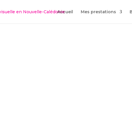
Accueil
Mes prestations
t : 5 limites et 5 astuces pour