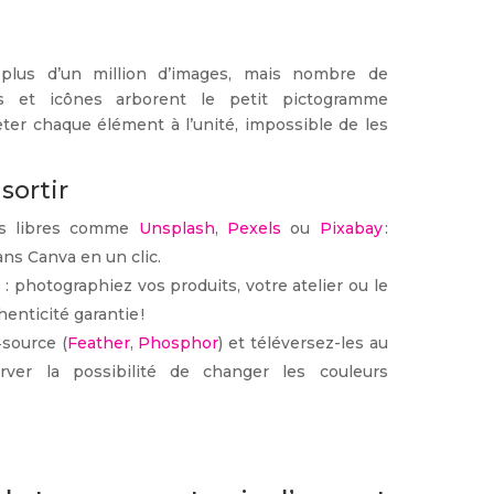
 plus d’un million d’images, mais nombre de
éos et icônes arborent le petit pictogramme
eter chaque élément à l’unité, impossible de les
sortir
es libres comme
Unsplash
,
Pexels
ou
Pixabay
:
ans Canva en un clic.
 : photographiez vos produits, votre atelier ou le
nticité garantie !
‑source (
Feather
,
Phosphor
) et téléversez-les au
ver la possibilité de changer les couleurs