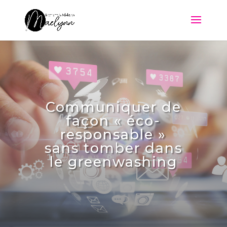
Communiquer de
façon « éco-
responsable »
sans tomber dans
le greenwashing