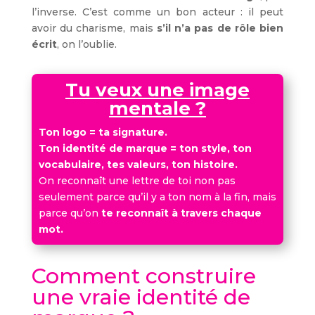
l’inverse. C’est comme un bon acteur : il peut
avoir du charisme, mais
s’il n’a pas de rôle bien
écrit
, on l’oublie.
Tu veux une image
mentale ?
Ton logo = ta signature.
Ton identité de marque = ton style, ton
vocabulaire, tes valeurs, ton histoire.
On reconnaît une lettre de toi non pas
seulement parce qu’il y a ton nom à la fin, mais
parce qu’on
te reconnaît à travers chaque
mot.
Comment construire
une vraie identité de