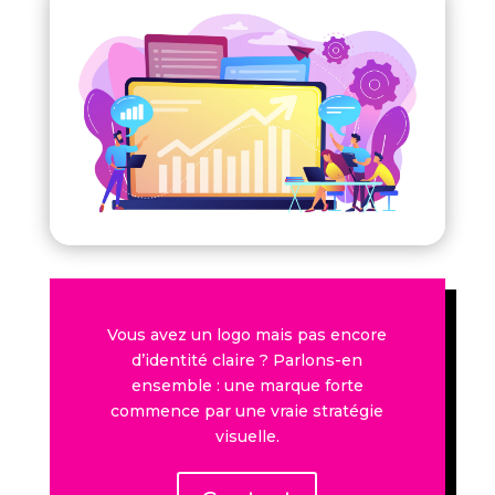
Vous avez un logo mais pas encore
d’identité claire ? Parlons-en
ensemble : une marque forte
commence par une vraie stratégie
visuelle.