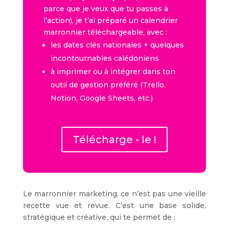
parce que je veux que tu passes à
l’action), je t’ai préparé un calendrier
marronnier téléchargeable, avec :
les dates clés nationales + quelques
incontournables calédoniens
à imprimer ou à intégrer dans ton
outil de gestion préféré (Trello,
Notion, Google Sheets, etc.)
Télécharge - le !
Le marronnier marketing, ce n’est pas une vieille
recette vue et revue. C’est une base solide,
stratégique et créative, qui te permet de :