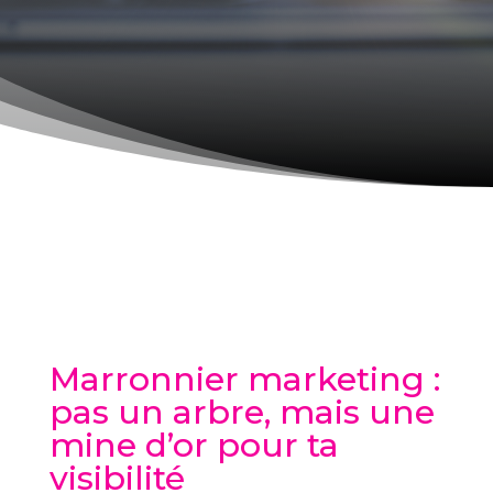
Marronnier marketing :
pas un arbre, mais une
mine d’or pour ta
visibilité