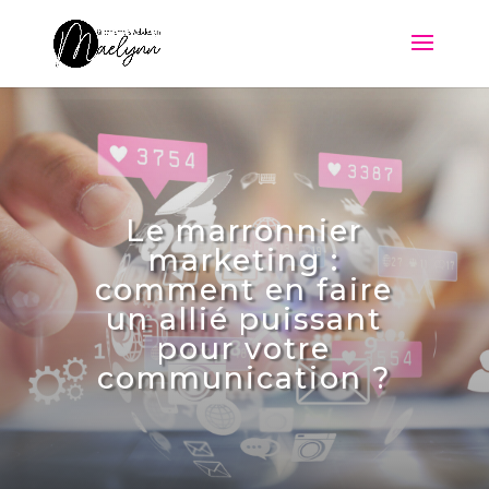
Le marronnier
marketing :
comment en faire
un allié puissant
pour votre
communication ?