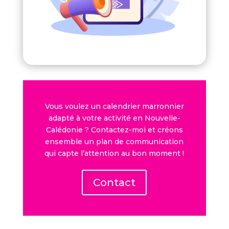
Vous voulez un calendrier marronnier
adapté à votre activité en Nouvelle-
Calédonie ? Contactez-moi et créons
ensemble un plan de communication
qui capte l’attention au bon moment !
Contact